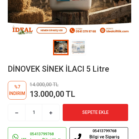
DİNOVEK SİNEK İLACI 5 Litre
14.000,00 TL
%7
13.000,00 TL
İNDİRİM
SEPETE EKLE
05413799768
05413799768
Bilgi ve Sipariş