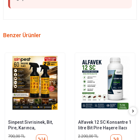
Benzer Ürünler
Sinpest Sivrisinek, Bit,
Alfavek 12 SC Konsantre 1
Pire, Karınca,
litre Bit Pire Haşere İlacı
Hamamböceği 2 X 500 Ml
700,00 TL
2.200,00 TL
%14
%9