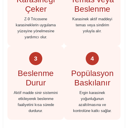
Çeker
Beslenme
Z-9 Tricosene
Karasinek aktif maddeyi
karasineklerin uygulama
temas veya sindirim
yüzeyine yönelmesine
yoluyla alır.
yardımcı olur.
3
4
Beslenme
Popülasyon
Durur
Baskılanır
Aktif madde sinir sistemini
Ergin karasinek
etkileyerek beslenme
yoğunluğunun
faaliyetini kısa sürede
azaltılmasına ve
durdurur.
kontrolüne katkı sağlar.