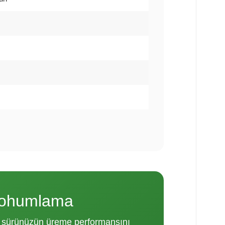
 Tohumlama
le sürünüzün üreme performansını