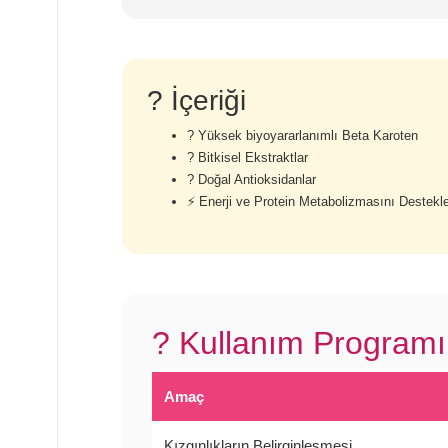
? İçeriği
? Yüksek biyoyararlanımlı Beta Karoten
? Bitkisel Ekstraktlar
?️ Doğal Antioksidanlar
⚡ Enerji ve Protein Metabolizmasını Destekl
? Kullanım Programı
Amaç
Kızgınlıkların Belirginleşmesi