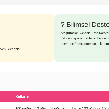
? Bilimsel Dest
Araştırmalar, kandaki Beta Karoten 
olduğunu göstermektedir. Dengeli b
üreme performansının desteklenmes
eyen Bileşenler
Kullanım
100 g/gün × 10 gün → 5 gün ara → tekrar 100 g/gün × 10 