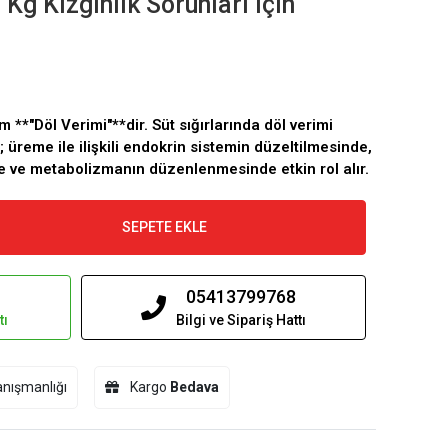
Kg Kızgınlık Sorunları için
m **"Döl Verimi"**dir. Süt sığırlarında döl verimi
 üreme ile ilişkili endokrin sistemin düzeltilmesinde,
de ve metabolizmanın düzenlenmesinde etkin rol alır.
SEPETE EKLE
05413799768
tı
Bilgi ve Sipariş Hattı
nışmanlığı
Kargo
Bedava