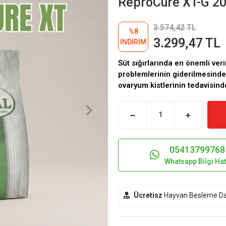
ReproCure XT-G 20 
3.574,42 TL
%8
3.299,47 TL
İNDİRİM
Süt sığırlarında en önemli veri
problemlerinin giderilmesinde;
ovaryum kistlerinin tedavisin
05413799768
Whatsapp Bilgi Hat
Ücretisz
Hayvan Besleme Da