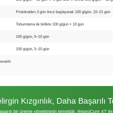
Protokolden 3 gün önce başlayarak 100 g/gün, 10–21 gün
Tohumlama ile birlikte 100 g/gün × 10 gün
100 g/gün, 5–10 gün
100 g/gün, 5–10 gün
nabilir.
lirgin Kızgınlık, Daha Başarılı
arılı bir üreme yönetiminin temelidir. ReproCure XT i