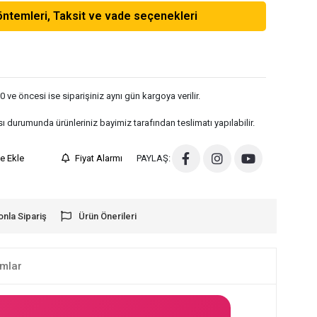
temleri, Taksit ve vade seçenekleri
 ve öncesi ise siparişiniz aynı gün kargoya verilir.
sı durumunda ürünleriniz bayimiz tarafından teslimatı yapılabilir.
me Ekle
Fiyat Alarmı
PAYLAŞ:
onla Sipariş
Ürün Önerileri
mlar