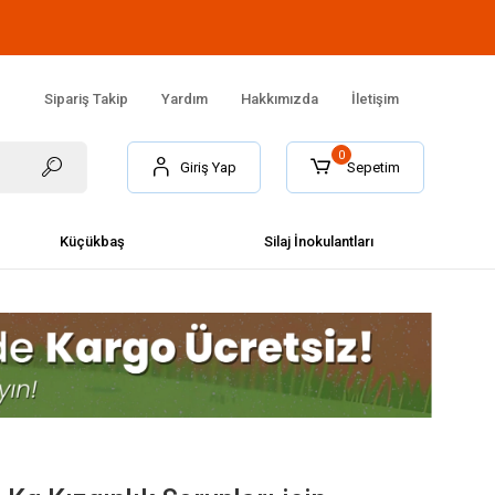
Sipariş Takip
Yardım
Hakkımızda
İletişim
0
Giriş Yap
Sepetim
ÜYE OL
Küçükbaş
Silaj İnokulantları