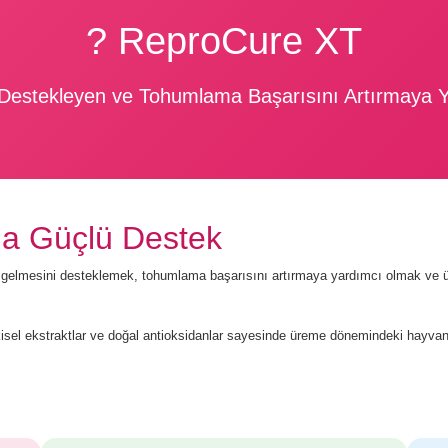
? ReproCure XT
ini Destekleyen ve Tohumlama Başarısını Artırmaya
a Güçlü Destek
 hale gelmesini desteklemek, tohumlama başarısını artırmaya yardımcı olmak v
tkisel ekstraktlar ve doğal antioksidanlar sayesinde üreme dönemindeki hayvan