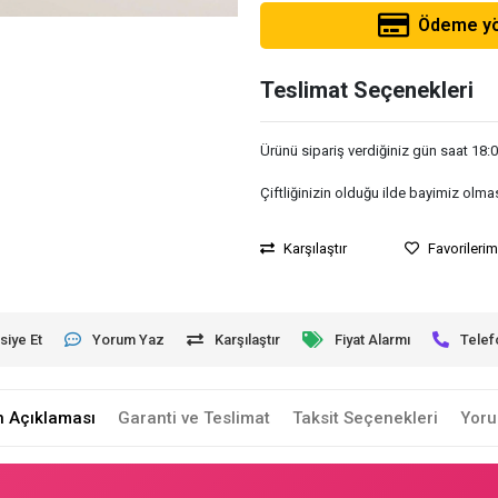
Ödeme yön
Teslimat Seçenekleri
Ürünü sipariş verdiğiniz gün saat 18:00
Çiftliğinizin olduğu ilde bayimiz olma
Karşılaştır
Favorileri
siye Et
Yorum Yaz
Karşılaştır
Fiyat Alarmı
Telef
n Açıklaması
Garanti ve Teslimat
Taksit Seçenekleri
Yoru