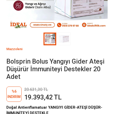
Mazzoleni
Bolsprin Bolus Yangıyı Gider Ateşi
Düşürür İmmuniteyi Destekler 20
Adet
20.631,30 TL
%6
19.393,42 TL
İNDİRİM
Doğal Antienflamatuar YANGIYI GİDER-ATEŞİ DÜŞÜR-
İMMUNİTEYİ DESTEKLE