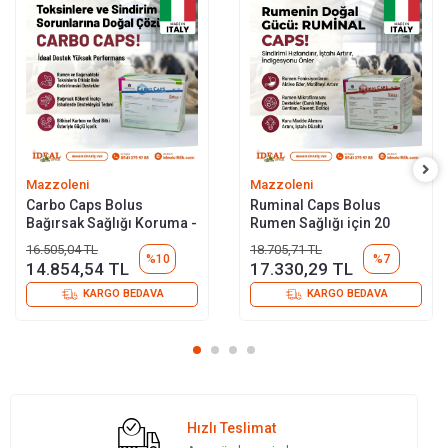
Mazzoleni
Mazzoleni
Carbo Caps Bolus
Ruminal Caps Bolus
Bağırsak Sağlığı Koruma -
Rumen Sağlığı için 20
Toksin İnaktivatörü 20
Adet
16.505,04 TL
18.705,71 TL
Adet
%10
%7
14.854,54 TL
17.330,29 TL
KARGO BEDAVA
KARGO BEDAVA
Hızlı Teslimat