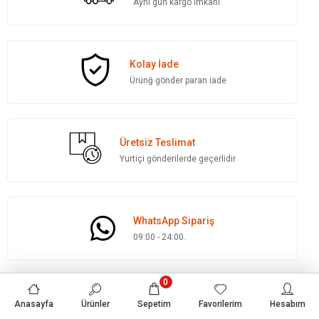
Aynı gün kargo imkanı.
Kolay İade
Ürünğ gönder paran iade
Üretsiz Teslimat
Yurtiçi gönderilerde geçerlidir
WhatsApp Sipariş
09:00 - 24:00.
0
Anasayfa
Ürünler
Sepetim
Favorilerim
Hesabım
Yardım