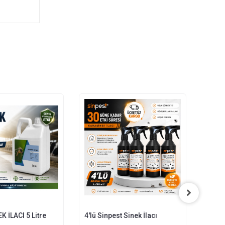
K İLACI 5 Litre
4'lü Sinpest Sinek İlacı
2'li S