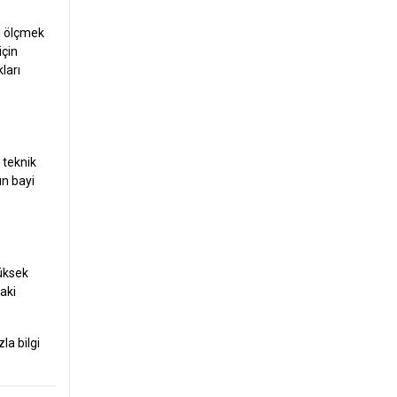
rı ölçmek
için
ları
 teknik
ın bayi
yüksek
daki
la bilgi