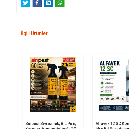
İlgili Ürünler
Sinpest Sivrisinek, Bit, Pire,
Alfavek 12 SC Kon
Karınca, Hamamböceği 2 X
litre Bit Pire Haşe