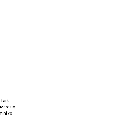
a fark
 üzere üç
mini ve