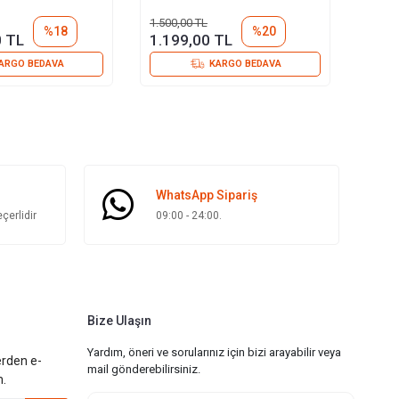
1.500,00 TL
700,0
%18
%20
0 TL
1.199,00 TL
599,
ARGO BEDAVA
KARGO BEDAVA
WhatsApp Sipariş
çerlidir
09:00 - 24:00.
Bize Ulaşın
Yardım, öneri ve sorularınız için bizi arayabilir veya
erden e-
mail gönderebilirsiniz.
m.