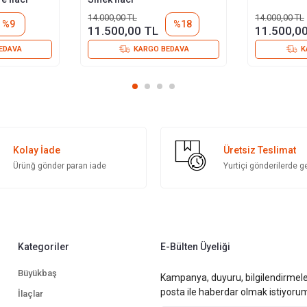
14.000,00 TL
14.000,00 TL
%9
%18
11.500,00 TL
11.500,0
EDAVA
KARGO BEDAVA
K
Kolay İade
Üretsiz Teslimat
Ürünğ gönder paran iade
Yurtiçi gönderilerde ge
Kategoriler
E-Bülten Üyeliği
Büyükbaş
Kampanya, duyuru, bilgilendirmel
posta ile haberdar olmak istiyoru
İlaçlar