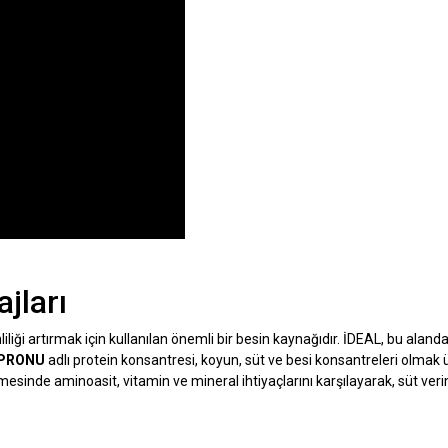
jları
iliği artırmak için kullanılan önemli bir besin kaynağıdır. İDEAL, bu aland
PRONU
adlı protein konsantresi, koyun, süt ve besi konsantreleri olmak
nmesinde aminoasit, vitamin ve mineral ihtiyaçlarını karşılayarak, süt veri