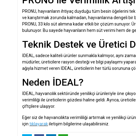
PRONU, hayvanların ihtiyaç duyduğu tüm besin öğelerini tek bi
ve karıştırmak zorunda kalmadan, hayvanlarına dengeli bir bes
PRONU, 33 kilo süt alımına kadar etkili bir çözüm sunuyor. Ür
bulunuyor. Bu sayede hayvanların hem süt verimi hem de gen
Teknik Destek ve Üretici 
İDEAL, sadece kaliteli ürünler sunmakla kalmıyor, aynı zama
müdürler, üreticilere rasyon desteği ve bilgi paylaşımı yapar
ağıyla hizmet veren İDEAL, üreticilerin her türlü sorununa ç
Neden İDEAL?
İDEAL, hayvancılık sektöründe yenilikçi ürünleriyle öne çıkı
verimliliği ile üreticilerin gözdesi haline geldi. Ayrıca, üreti
çiftçilere ulaşıyor.
Eğer siz de hayvancılıkta verimliliği artırmak ve yenilikçi ürün
için
tıklayarak
iletişim bilgilerine ulaşabilirsiniz.