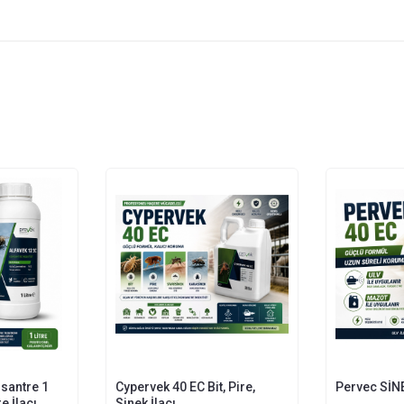
santre 1
Cypervek 40 EC Bit, Pire,
Pervec SİNE
re İlacı
Sinek İlacı