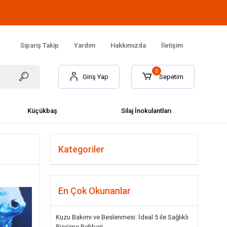
Sipariş Takip
Yardım
Hakkımızda
İletişim
0
Giriş Yap
Sepetim
ÜYE OL
Küçükbaş
Silaj İnokulantları
Kategoriler
En Çok Okunanlar
Kuzu Bakımı ve Beslenmesi: İdeal 5 ile Sağlıklı
Büyüme Rehberi