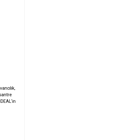
vancılık,
santre
 İDEAL'in