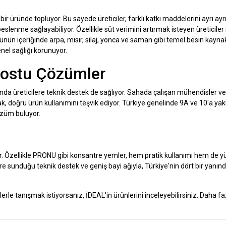
r üründe topluyor. Bu sayede üreticiler, farklı katkı maddelerini ayrı ay
lenme sağlayabiliyor. Özellikle süt verimini artırmak isteyen üreticiler 
ünün içeriğinde arpa, mısır, silaj, yonca ve saman gibi temel besin kaynak
el sağlığı korunuyor.
Dostu Çözümler
nda üreticilere teknik destek de sağlıyor. Sahada çalışan mühendisler ve
ak, doğru ürün kullanımını teşvik ediyor. Türkiye genelinde 9A ve 10'a yak
özüm buluyor.
yor. Özellikle PRONU gibi konsantre yemler, hem pratik kullanımı hem de 
cilere sunduğu teknik destek ve geniş bayi ağıyla, Türkiye'nin dört bir yanın
lerle tanışmak istiyorsanız, İDEAL'in ürünlerini inceleyebilirsiniz. Daha faz